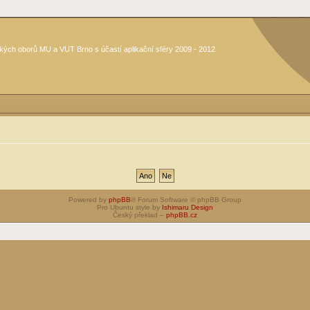
kých oborů MU a VUT Brno s účastí aplikační sféry 2009 - 2012
Powered by
phpBB
® Forum Software © phpBB Group
Pro Ubuntu style by
Ishimaru Design
Český překlad –
phpBB.cz