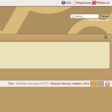
FAQ
Registrovat
Přihlásit se
Pokročilé hledání
Tým
• Všechny časy jsou v UTC •
Smazat všechny cookies z fóra