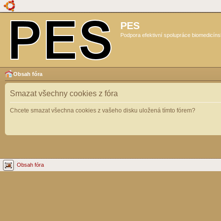
PES
Podpora efektivní spolupráce biomedicíns
Obsah fóra
Smazat všechny cookies z fóra
Chcete smazat všechna cookies z vašeho disku uložená tímto fórem?
Obsah fóra