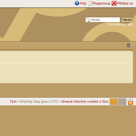
FAQ
Registrovat
Přihlásit se
Pokročilé hledání
Tým
• Všechny časy jsou v UTC •
Smazat všechny cookies z fóra