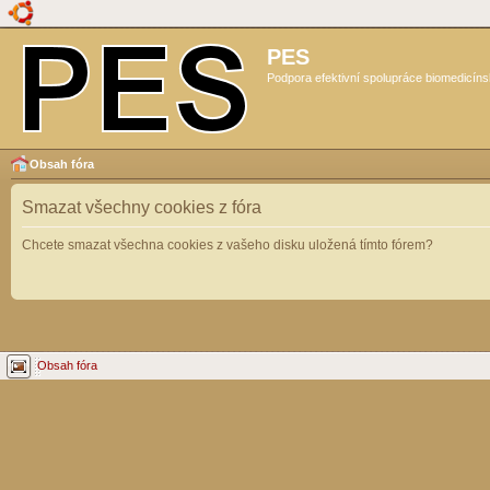
PES
Podpora efektivní spolupráce biomedicíns
Obsah fóra
Smazat všechny cookies z fóra
Chcete smazat všechna cookies z vašeho disku uložená tímto fórem?
Obsah fóra