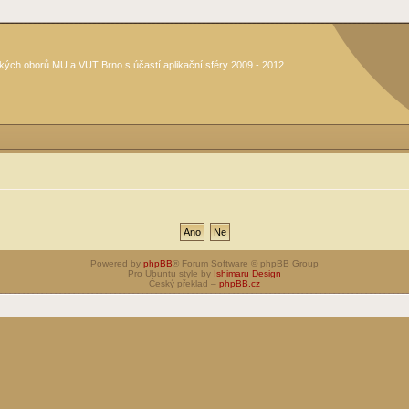
kých oborů MU a VUT Brno s účastí aplikační sféry 2009 - 2012
Powered by
phpBB
® Forum Software © phpBB Group
Pro Ubuntu style by
Ishimaru Design
Český překlad –
phpBB.cz