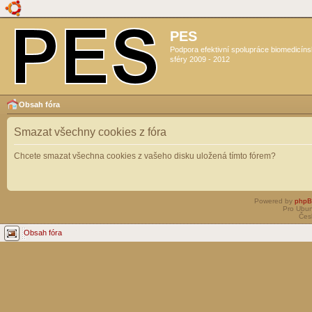
PES
Podpora efektivní spolupráce biomedicín
sféry 2009 - 2012
Obsah fóra
Smazat všechny cookies z fóra
Chcete smazat všechna cookies z vašeho disku uložená tímto fórem?
Powered by
php
Pro Ubun
Čes
Obsah fóra