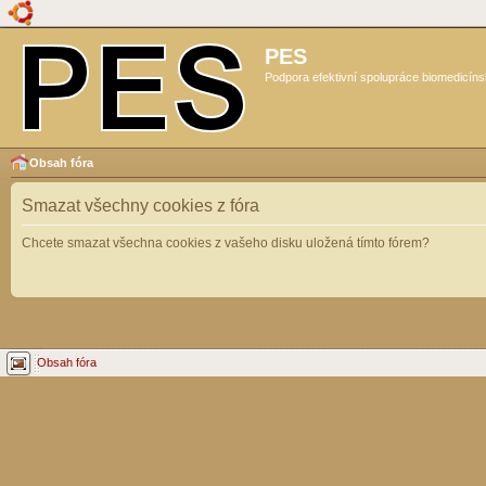
PES
Podpora efektivní spolupráce biomedicíns
Obsah fóra
Smazat všechny cookies z fóra
Chcete smazat všechna cookies z vašeho disku uložená tímto fórem?
Obsah fóra