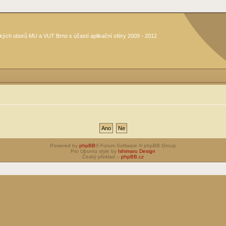
kých oborů MU a VUT Brno s účastí aplikační sféry 2009 - 2012
Powered by
phpBB
® Forum Software © phpBB Group
Pro Ubuntu style by
Ishimaru Design
Český překlad –
phpBB.cz