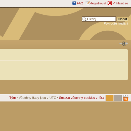
FAQ
Registrovat
Přihlásit se
Pokročilé hledání
Tým
• Všechny časy jsou v UTC •
Smazat všechny cookies z fóra