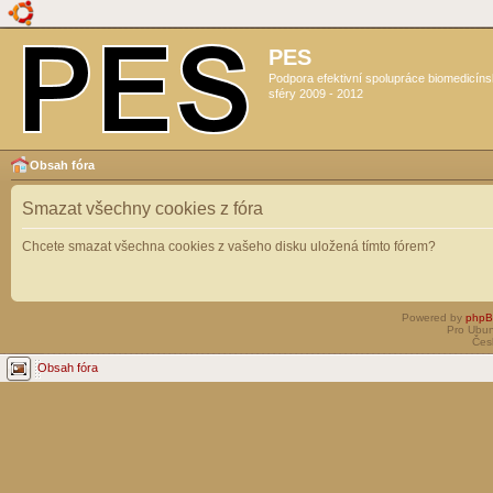
PES
Podpora efektivní spolupráce biomedicín
sféry 2009 - 2012
Obsah fóra
Smazat všechny cookies z fóra
Chcete smazat všechna cookies z vašeho disku uložená tímto fórem?
Powered by
php
Pro Ubun
Čes
Obsah fóra