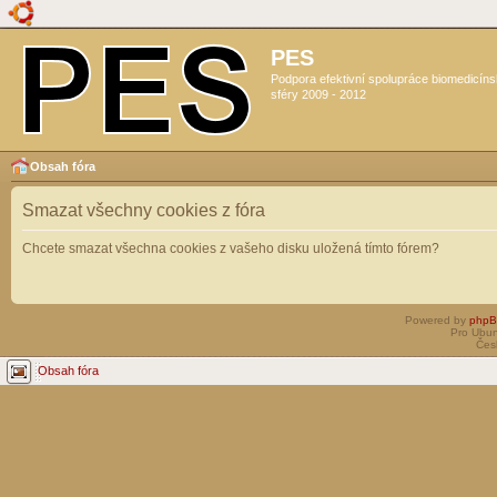
PES
Podpora efektivní spolupráce biomedicín
sféry 2009 - 2012
Obsah fóra
Smazat všechny cookies z fóra
Chcete smazat všechna cookies z vašeho disku uložená tímto fórem?
Powered by
php
Pro Ubun
Čes
Obsah fóra