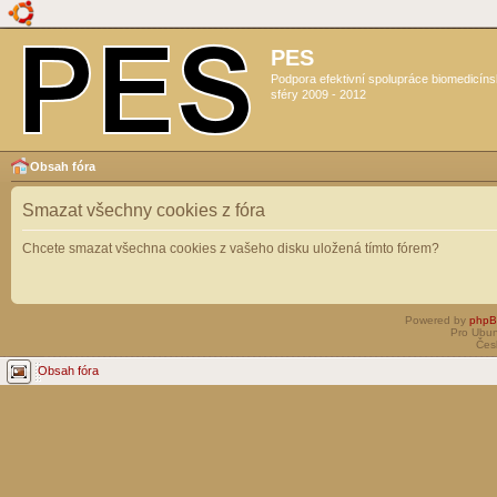
PES
Podpora efektivní spolupráce biomedicín
sféry 2009 - 2012
Obsah fóra
Smazat všechny cookies z fóra
Chcete smazat všechna cookies z vašeho disku uložená tímto fórem?
Powered by
php
Pro Ubun
Čes
Obsah fóra