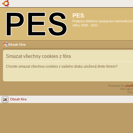
PES
Podpora efektivní spolupráce biomedicín
sféry 2009 - 2012
Obsah fóra
Smazat všechny cookies z fóra
Chcete smazat všechna cookies z vašeho disku uložená tímto fórem?
Powered by
php
Pro Ubun
Čes
Obsah fóra