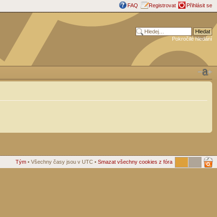
FAQ
Registrovat
Přihlásit se
Pokročilé hledání
Tým
• Všechny časy jsou v UTC •
Smazat všechny cookies z fóra