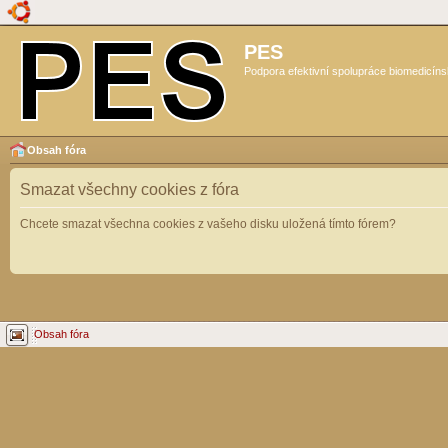
PES
Podpora efektivní spolupráce biomedicíns
Obsah fóra
Smazat všechny cookies z fóra
Chcete smazat všechna cookies z vašeho disku uložená tímto fórem?
Obsah fóra