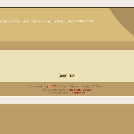
kých oborů MU a VUT Brno s účastí aplikační sféry 2009 - 2012
Powered by
phpBB
® Forum Software © phpBB Group
Pro Ubuntu style by
Ishimaru Design
Český překlad –
phpBB.cz