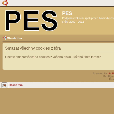
PES
Podpora efektivní spolupráce biomedicín
sféry 2009 - 2012
Obsah fóra
Smazat všechny cookies z fóra
Chcete smazat všechna cookies z vašeho disku uložená tímto fórem?
Powered by
php
Pro Ubun
Čes
Obsah fóra