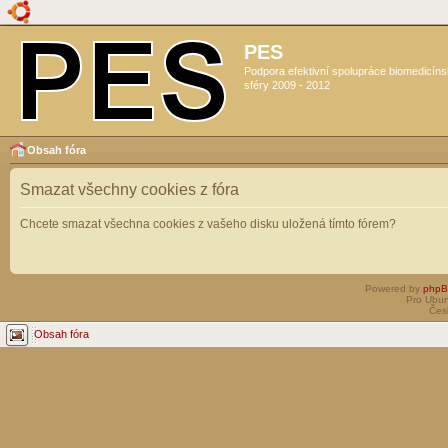
PES
Podpora efektivní spolupráce biomedicín
sféry 2009 - 2012
Obsah fóra
Smazat všechny cookies z fóra
Chcete smazat všechna cookies z vašeho disku uložená tímto fórem?
Powered by
php
Pro Ubun
Čes
Obsah fóra