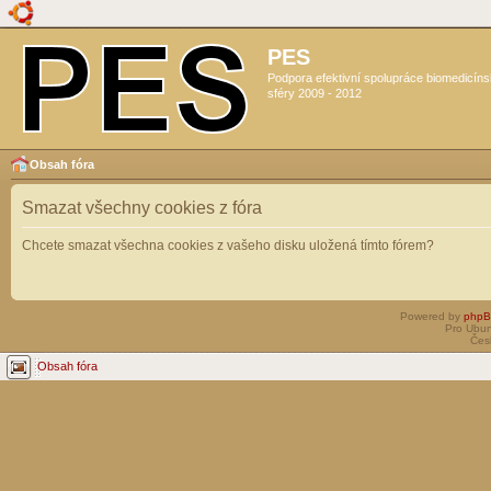
PES
Podpora efektivní spolupráce biomedicín
sféry 2009 - 2012
Obsah fóra
Smazat všechny cookies z fóra
Chcete smazat všechna cookies z vašeho disku uložená tímto fórem?
Powered by
php
Pro Ubun
Čes
Obsah fóra