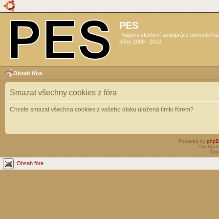
PES
Podpora efektivní spolupráce biomedicín
sféry 2009 - 2012
Obsah fóra
Smazat všechny cookies z fóra
Chcete smazat všechna cookies z vašeho disku uložená tímto fórem?
Powered by
php
Pro Ubun
Čes
Obsah fóra