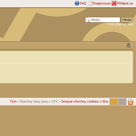
FAQ
Registrovat
Přihlásit se
Pokročilé hledání
Tým
• Všechny časy jsou v UTC •
Smazat všechny cookies z fóra