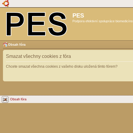
PES
Podpora efektivní spolupráce biomedicíns
Obsah fóra
Smazat všechny cookies z fóra
Chcete smazat všechna cookies z vašeho disku uložená tímto fórem?
Obsah fóra