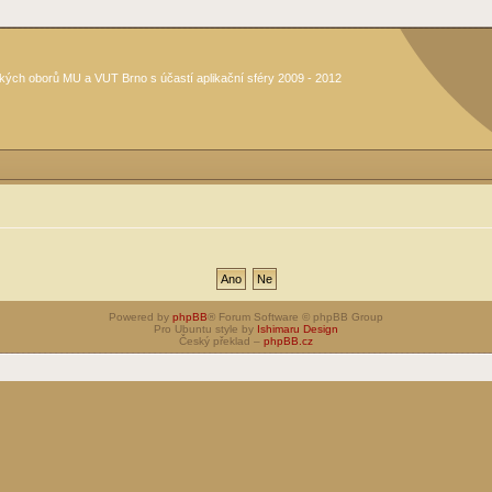
kých oborů MU a VUT Brno s účastí aplikační sféry 2009 - 2012
Powered by
phpBB
® Forum Software © phpBB Group
Pro Ubuntu style by
Ishimaru Design
Český překlad –
phpBB.cz