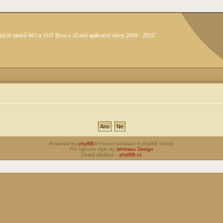
kých oborů MU a VUT Brno s účastí aplikační sféry 2009 - 2012
Powered by
phpBB
® Forum Software © phpBB Group
Pro Ubuntu style by
Ishimaru Design
Český překlad –
phpBB.cz