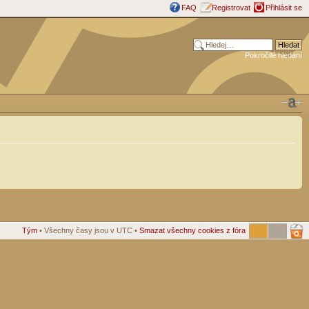
FAQ
Registrovat
Přihlásit se
Pokročilé hledání
Tým
• Všechny časy jsou v UTC •
Smazat všechny cookies z fóra