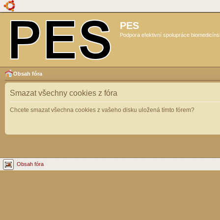
PES
Podpora efektivní spolupráce biomedicíns
Obsah fóra
Smazat všechny cookies z fóra
Chcete smazat všechna cookies z vašeho disku uložená tímto fórem?
Obsah fóra