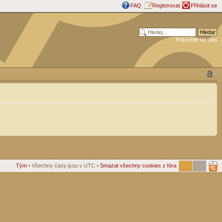
FAQ
Registrovat
Přihlásit se
Pokročilé hledání
Tým
• Všechny časy jsou v UTC •
Smazat všechny cookies z fóra