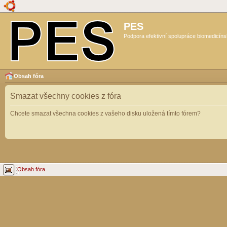
PES
Podpora efektivní spolupráce biomedicíns
Obsah fóra
Smazat všechny cookies z fóra
Chcete smazat všechna cookies z vašeho disku uložená tímto fórem?
Obsah fóra