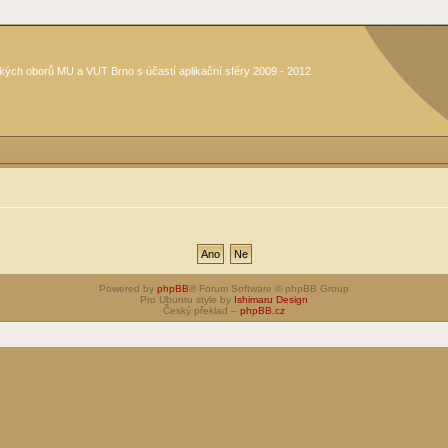
kých oborů MU a VUT Brno s účastí aplikační sféry 2009 - 2012
Powered by
phpBB
® Forum Software © phpBB Group
Pro Ubuntu style by
Ishimaru Design
Český překlad –
phpBB.cz