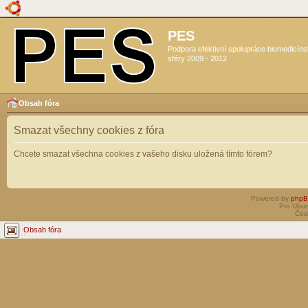
PES
Podpora efektivní spolupráce biomedicín
sféry 2009 - 2012
Obsah fóra
Smazat všechny cookies z fóra
Chcete smazat všechna cookies z vašeho disku uložená tímto fórem?
Powered by
php
Pro Ubun
Čes
Obsah fóra