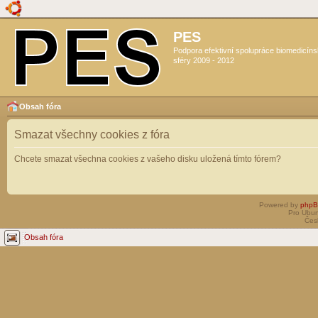
PES
Podpora efektivní spolupráce biomedicín
sféry 2009 - 2012
Obsah fóra
Smazat všechny cookies z fóra
Chcete smazat všechna cookies z vašeho disku uložená tímto fórem?
Powered by
php
Pro Ubun
Čes
Obsah fóra