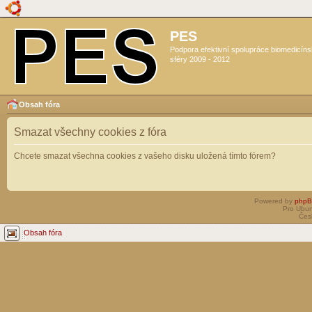
PES
Podpora efektivní spolupráce biomedicín
sféry 2009 - 2012
Obsah fóra
Smazat všechny cookies z fóra
Chcete smazat všechna cookies z vašeho disku uložená tímto fórem?
Powered by
php
Pro Ubun
Čes
Obsah fóra