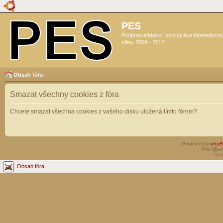
PES
Podpora efektivní spolupráce biomedicín
sféry 2009 - 2012
Obsah fóra
Smazat všechny cookies z fóra
Chcete smazat všechna cookies z vašeho disku uložená tímto fórem?
Powered by
php
Pro Ubun
Čes
Obsah fóra