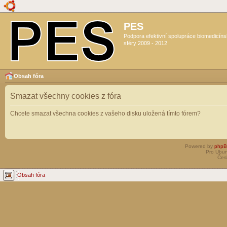
PES
Podpora efektivní spolupráce biomedicín
sféry 2009 - 2012
Obsah fóra
Smazat všechny cookies z fóra
Chcete smazat všechna cookies z vašeho disku uložená tímto fórem?
Powered by
php
Pro Ubun
Čes
Obsah fóra