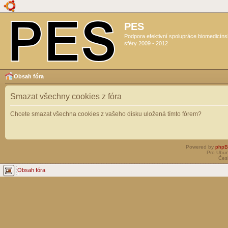
PES
Podpora efektivní spolupráce biomedicín
sféry 2009 - 2012
Obsah fóra
Smazat všechny cookies z fóra
Chcete smazat všechna cookies z vašeho disku uložená tímto fórem?
Powered by
php
Pro Ubun
Čes
Obsah fóra