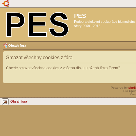
PES
Podpora efektivní spolupráce biomedicín
sféry 2009 - 2012
Obsah fóra
Smazat všechny cookies z fóra
Chcete smazat všechna cookies z vašeho disku uložená tímto fórem?
Powered by
php
Pro Ubun
Čes
Obsah fóra