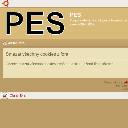
PES
Podpora efektivní spolupráce biomedicín
sféry 2009 - 2012
Obsah fóra
Smazat všechny cookies z fóra
Chcete smazat všechna cookies z vašeho disku uložená tímto fórem?
Powered by
php
Pro Ubun
Čes
Obsah fóra