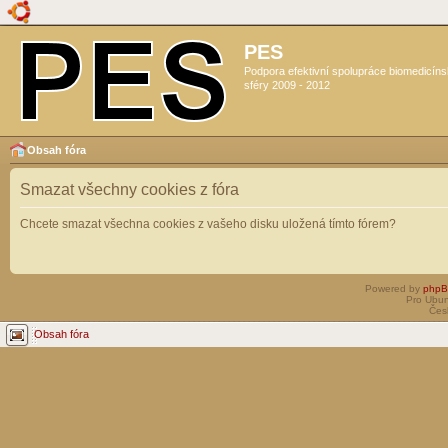
PES
Podpora efektivní spolupráce biomedicín
sféry 2009 - 2012
Obsah fóra
Smazat všechny cookies z fóra
Chcete smazat všechna cookies z vašeho disku uložená tímto fórem?
Powered by
php
Pro Ubun
Čes
Obsah fóra