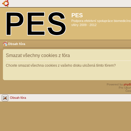
PES
Podpora efektivní spolupráce biomedicín
sféry 2009 - 2012
Obsah fóra
Smazat všechny cookies z fóra
Chcete smazat všechna cookies z vašeho disku uložená tímto fórem?
Powered by
php
Pro Ubun
Čes
Obsah fóra