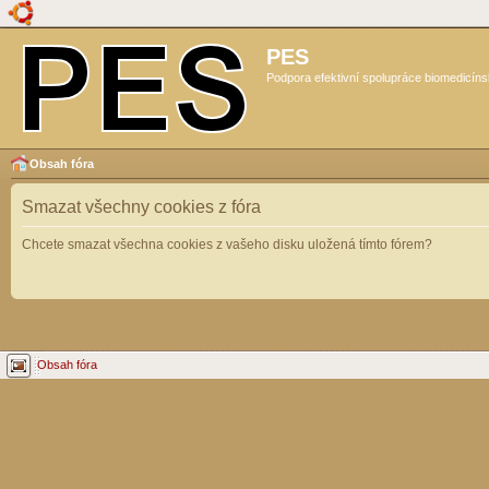
PES
Podpora efektivní spolupráce biomedicíns
Obsah fóra
Smazat všechny cookies z fóra
Chcete smazat všechna cookies z vašeho disku uložená tímto fórem?
Obsah fóra