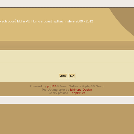
kých oborů MU a VUT Brno s účastí aplikační sféry 2009 - 2012
Powered by
phpBB
® Forum Software © phpBB Group
Pro Ubuntu style by
Ishimaru Design
Český překlad –
phpBB.cz