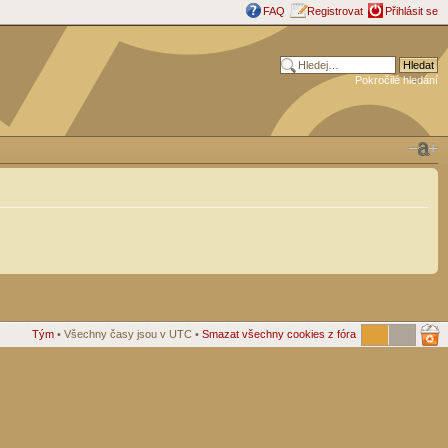
FAQ
Registrovat
Přihlásit se
Pokročilé hledání
Tým
• Všechny časy jsou v UTC •
Smazat všechny cookies z fóra