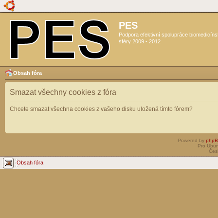
PES
Podpora efektivní spolupráce biomedicín
sféry 2009 - 2012
Obsah fóra
Smazat všechny cookies z fóra
Chcete smazat všechna cookies z vašeho disku uložená tímto fórem?
Powered by
php
Pro Ubun
Čes
Obsah fóra