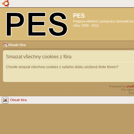
PES
Podpora efektivní spolupráce biomedicín
sféry 2009 - 2012
Obsah fóra
Smazat všechny cookies z fóra
Chcete smazat všechna cookies z vašeho disku uložená tímto fórem?
Powered by
php
Pro Ubun
Čes
Obsah fóra