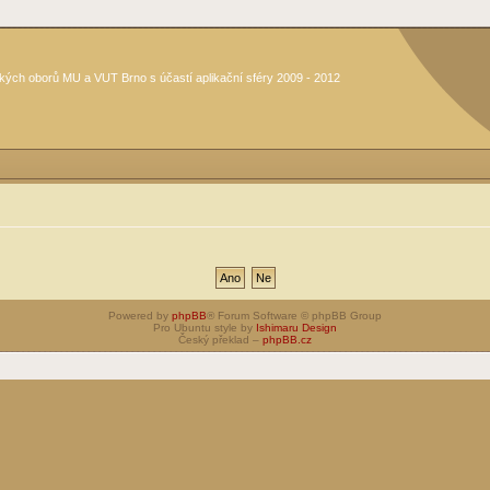
kých oborů MU a VUT Brno s účastí aplikační sféry 2009 - 2012
Powered by
phpBB
® Forum Software © phpBB Group
Pro Ubuntu style by
Ishimaru Design
Český překlad –
phpBB.cz