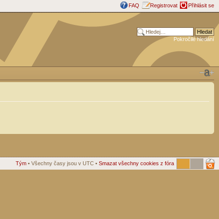
FAQ
Registrovat
Přihlásit se
Pokročilé hledání
Tým
• Všechny časy jsou v UTC •
Smazat všechny cookies z fóra