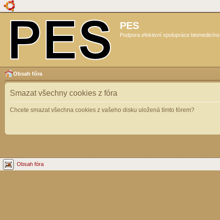
PES
Podpora efektivní spolupráce biomedicíns
Obsah fóra
Smazat všechny cookies z fóra
Chcete smazat všechna cookies z vašeho disku uložená tímto fórem?
Obsah fóra