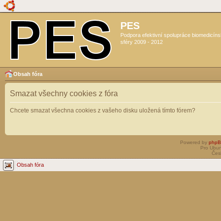
PES
Podpora efektivní spolupráce biomedicín
sféry 2009 - 2012
Obsah fóra
Smazat všechny cookies z fóra
Chcete smazat všechna cookies z vašeho disku uložená tímto fórem?
Powered by
php
Pro Ubun
Čes
Obsah fóra