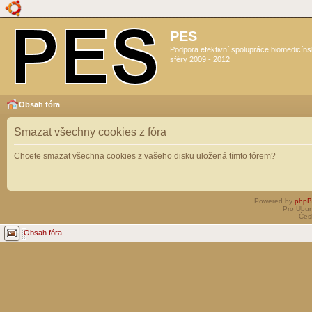
PES
Podpora efektivní spolupráce biomedicín
sféry 2009 - 2012
Obsah fóra
Smazat všechny cookies z fóra
Chcete smazat všechna cookies z vašeho disku uložená tímto fórem?
Powered by
php
Pro Ubun
Čes
Obsah fóra