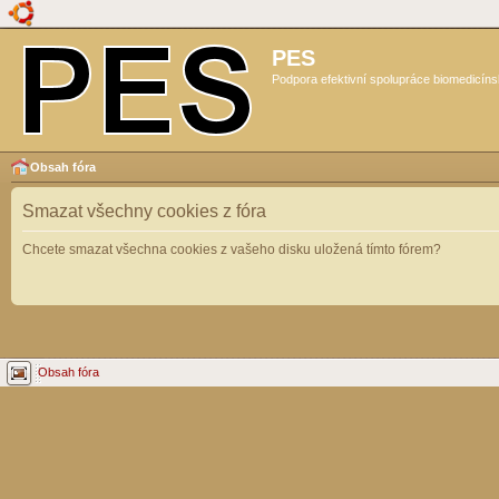
PES
Podpora efektivní spolupráce biomedicíns
Obsah fóra
Smazat všechny cookies z fóra
Chcete smazat všechna cookies z vašeho disku uložená tímto fórem?
Obsah fóra