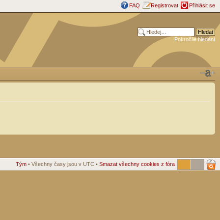
FAQ
Registrovat
Přihlásit se
Pokročilé hledání
Tým
• Všechny časy jsou v UTC •
Smazat všechny cookies z fóra