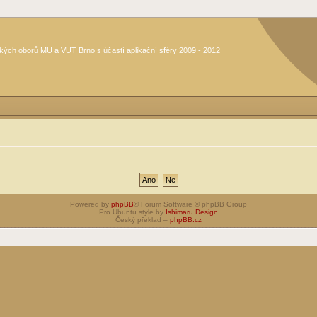
kých oborů MU a VUT Brno s účastí aplikační sféry 2009 - 2012
Powered by
phpBB
® Forum Software © phpBB Group
Pro Ubuntu style by
Ishimaru Design
Český překlad –
phpBB.cz