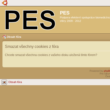
PES
Podpora efektivní spolupráce biomedicín
sféry 2009 - 2012
Obsah fóra
Smazat všechny cookies z fóra
Chcete smazat všechna cookies z vašeho disku uložená tímto fórem?
Powered by
php
Pro Ubun
Čes
Obsah fóra