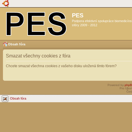
PES
Podpora efektivní spolupráce biomedicín
sféry 2009 - 2012
Obsah fóra
Smazat všechny cookies z fóra
Chcete smazat všechna cookies z vašeho disku uložená tímto fórem?
Powered by
php
Pro Ubun
Čes
Obsah fóra