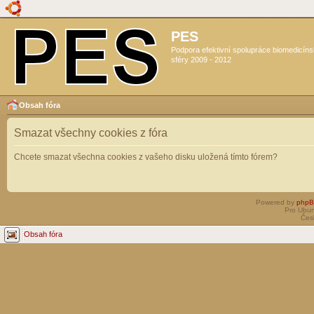
PES
Podpora efektivní spolupráce biomedicín
sféry 2009 - 2012
Obsah fóra
Smazat všechny cookies z fóra
Chcete smazat všechna cookies z vašeho disku uložená tímto fórem?
Powered by
php
Pro Ubun
Čes
Obsah fóra