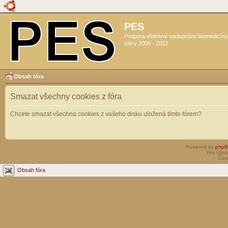
PES
Podpora efektivní spolupráce biomedicín
sféry 2009 - 2012
Obsah fóra
Smazat všechny cookies z fóra
Chcete smazat všechna cookies z vašeho disku uložená tímto fórem?
Powered by
php
Pro Ubun
Čes
Obsah fóra