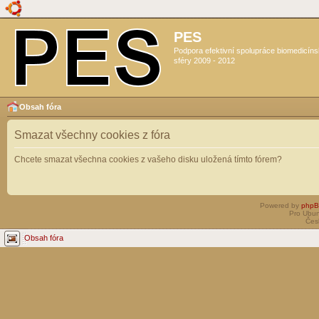
PES
Podpora efektivní spolupráce biomedicín
sféry 2009 - 2012
Obsah fóra
Smazat všechny cookies z fóra
Chcete smazat všechna cookies z vašeho disku uložená tímto fórem?
Powered by
php
Pro Ubun
Čes
Obsah fóra