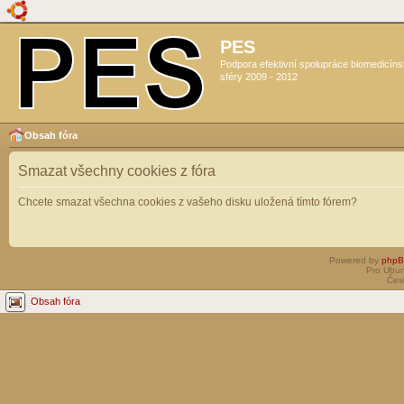
PES
Podpora efektivní spolupráce biomedicín
sféry 2009 - 2012
Obsah fóra
Smazat všechny cookies z fóra
Chcete smazat všechna cookies z vašeho disku uložená tímto fórem?
Powered by
php
Pro Ubun
Čes
Obsah fóra