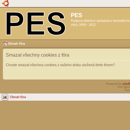
PES
Podpora efektivní spolupráce biomedicín
sféry 2009 - 2012
Obsah fóra
Smazat všechny cookies z fóra
Chcete smazat všechna cookies z vašeho disku uložená tímto fórem?
Powered by
php
Pro Ubun
Čes
Obsah fóra