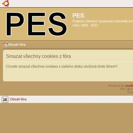
PES
Podpora efektivní spolupráce biomedicín
sféry 2009 - 2012
Obsah fóra
Smazat všechny cookies z fóra
Chcete smazat všechna cookies z vašeho disku uložená tímto fórem?
Powered by
php
Pro Ubun
Čes
Obsah fóra