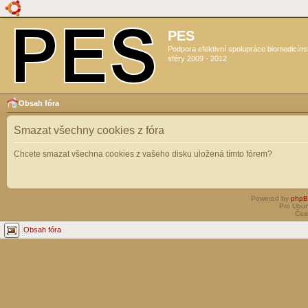
PES
Podpora efektivní spolupráce biomedicín
sféry 2009 - 2012
Obsah fóra
Smazat všechny cookies z fóra
Chcete smazat všechna cookies z vašeho disku uložená tímto fórem?
Powered by
php
Pro Ubun
Čes
Obsah fóra