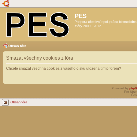
PES
Podpora efektivní spolupráce biomedicín
sféry 2009 - 2012
Obsah fóra
Smazat všechny cookies z fóra
Chcete smazat všechna cookies z vašeho disku uložená tímto fórem?
Powered by
php
Pro Ubun
Čes
Obsah fóra