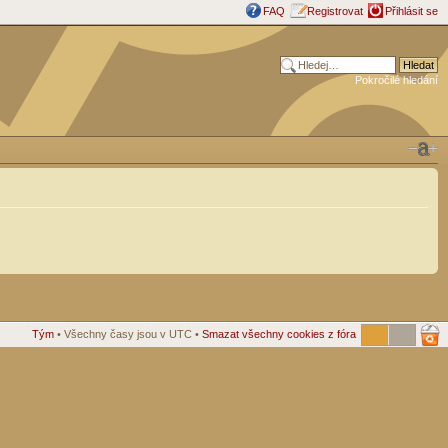
FAQ
Registrovat
Přihlásit se
Pokročilé hledání
Tým
• Všechny časy jsou v UTC •
Smazat všechny cookies z fóra