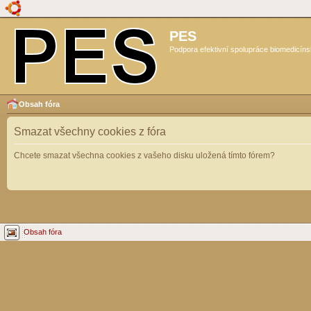
PES
Podpora efektivní spolupráce biomedicíns
Obsah fóra
Smazat všechny cookies z fóra
Chcete smazat všechna cookies z vašeho disku uložená tímto fórem?
Obsah fóra