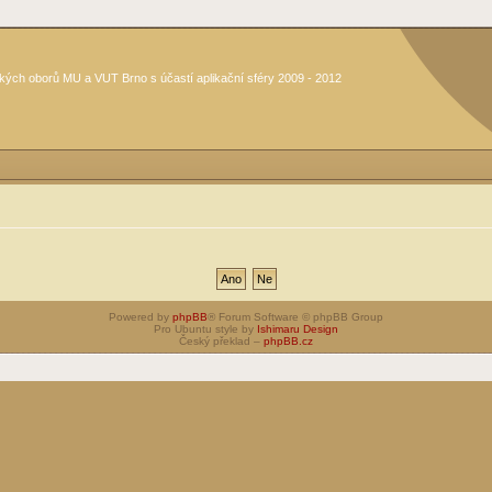
kých oborů MU a VUT Brno s účastí aplikační sféry 2009 - 2012
Powered by
phpBB
® Forum Software © phpBB Group
Pro Ubuntu style by
Ishimaru Design
Český překlad –
phpBB.cz