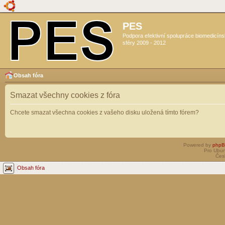
PES
Podpora efektivní spolupráce biomedicín
sféry 2009 - 2012
Obsah fóra
Smazat všechny cookies z fóra
Chcete smazat všechna cookies z vašeho disku uložená tímto fórem?
Powered by
php
Pro Ubun
Čes
Obsah fóra