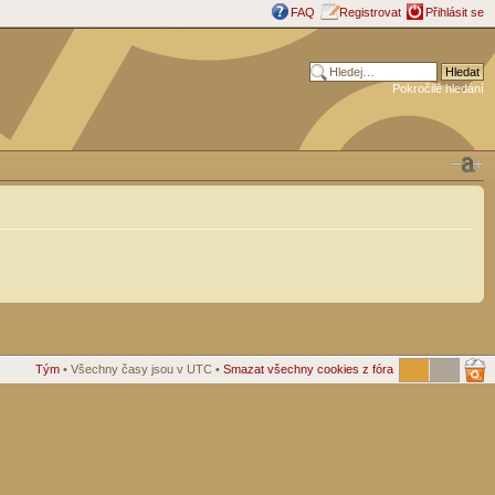
FAQ
Registrovat
Přihlásit se
Pokročilé hledání
Tým
• Všechny časy jsou v UTC •
Smazat všechny cookies z fóra