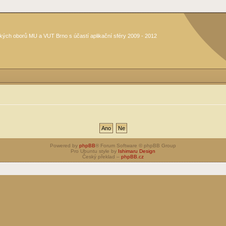
kých oborů MU a VUT Brno s účastí aplikační sféry 2009 - 2012
Powered by
phpBB
® Forum Software © phpBB Group
Pro Ubuntu style by
Ishimaru Design
Český překlad –
phpBB.cz