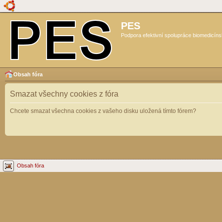
PES
Podpora efektivní spolupráce biomedicíns
Obsah fóra
Smazat všechny cookies z fóra
Chcete smazat všechna cookies z vašeho disku uložená tímto fórem?
Obsah fóra