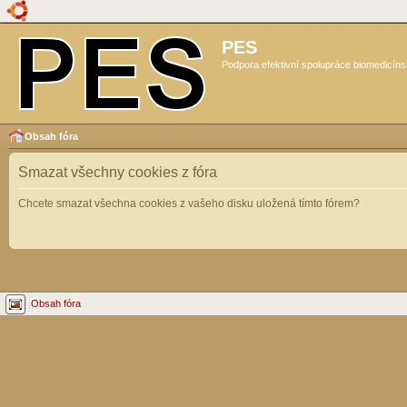
PES
Podpora efektivní spolupráce biomedicíns
Obsah fóra
Smazat všechny cookies z fóra
Chcete smazat všechna cookies z vašeho disku uložená tímto fórem?
Obsah fóra