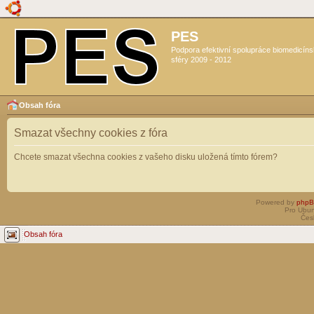
PES
Podpora efektivní spolupráce biomedicín
sféry 2009 - 2012
Obsah fóra
Smazat všechny cookies z fóra
Chcete smazat všechna cookies z vašeho disku uložená tímto fórem?
Powered by
php
Pro Ubun
Čes
Obsah fóra