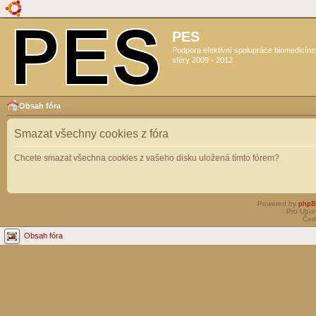
PES
Podpora efektivní spolupráce biomedicín
sféry 2009 - 2012
Obsah fóra
Smazat všechny cookies z fóra
Chcete smazat všechna cookies z vašeho disku uložená tímto fórem?
Powered by
php
Pro Ubun
Čes
Obsah fóra