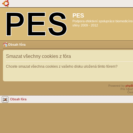
PES
Podpora efektivní spolupráce biomedicín
sféry 2009 - 2012
Obsah fóra
Smazat všechny cookies z fóra
Chcete smazat všechna cookies z vašeho disku uložená tímto fórem?
Powered by
php
Pro Ubun
Čes
Obsah fóra